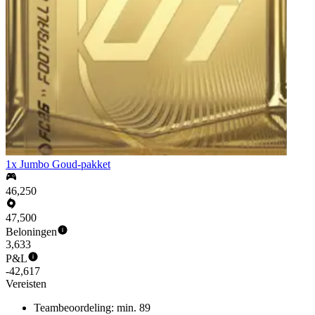
1x Jumbo Goud-pakket
46,250
47,500
Beloningen
3,633
P&L
-42,617
Vereisten
Teambeoordeling: min. 89