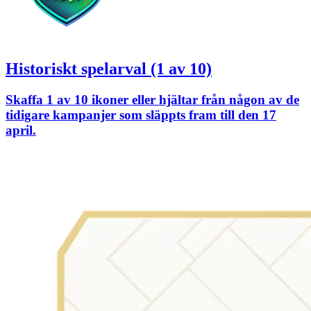
Historiskt spelarval (1 av 10)
Skaffa 1 av 10 ikoner eller hjältar från någon av de
tidigare kampanjer som släppts fram till den 17
april.