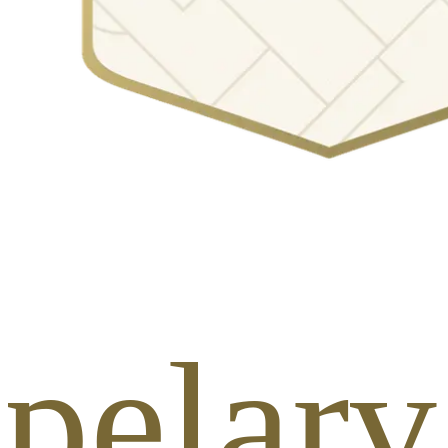
Spelarv