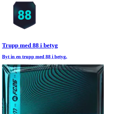
Trupp med 88 i betyg
Byt in en trupp med 88 i betyg.