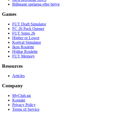
Billigaste spelarna efter betyg
Games
FUT Draft Simulator
FC 26 Pack Opener
FUT Spins 26
Higher or Lower
Kortval Simulator
Ikon Roulette
Hjältar Roulette
FUT Memory
Resources
Articles
Company
MyClub.gg
Kontakt
Privacy Policy
Terms of Service