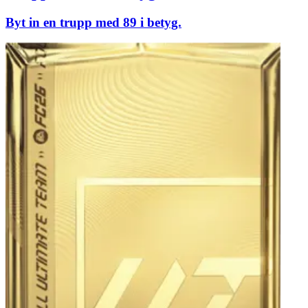
Byt in en trupp med 89 i betyg.