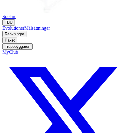
Spelare
TBU
Evolutioner
Målsättningar
Rankningar
Paket
Truppbyggaren
MyClub