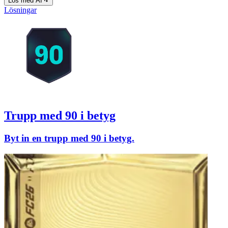
Lös med AI
Lösningar
Trupp med 90 i betyg
Byt in en trupp med 90 i betyg.