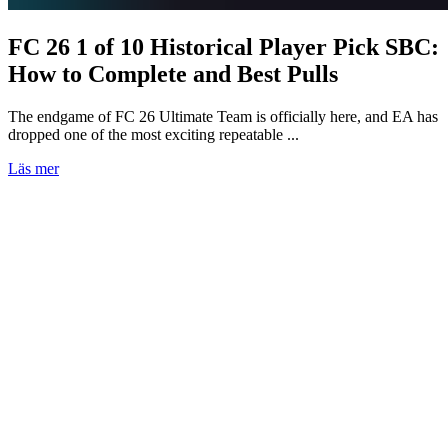
FC 26 1 of 10 Historical Player Pick SBC:
How to Complete and Best Pulls
The endgame of FC 26 Ultimate Team is officially here, and EA has
dropped one of the most exciting repeatable ...
Läs mer