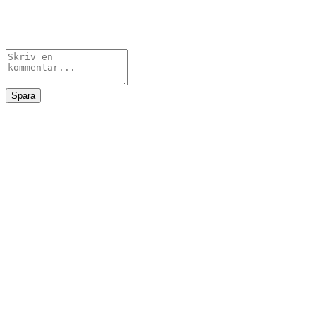
Spara