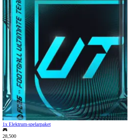
1x Elektrum-spelarpaket
28,500