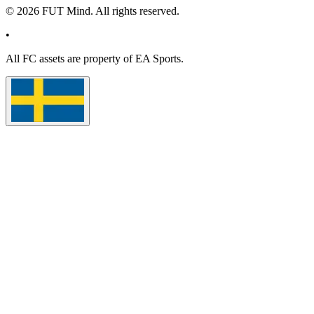
©
2026
FUT Mind. All rights reserved.
•
All
FC
assets are property of EA Sports.