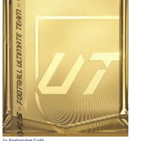
1x Spelarpaket Guld