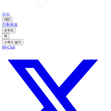
선수
SBC
진화
목표
순위표
팩
스쿼드 빌더
MyClub