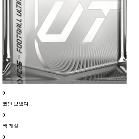
0
코인
보냈다
0
팩
개설
0