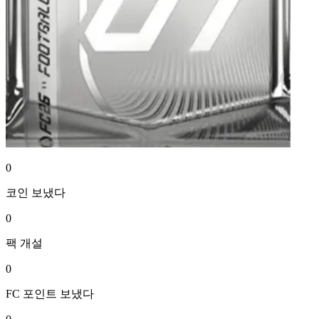
0
코인
보냈다
0
팩
개설
0
FC 포인트
보냈다