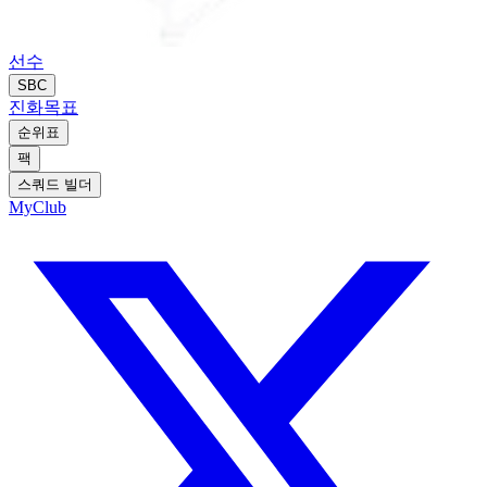
선수
SBC
진화
목표
순위표
팩
스쿼드 빌더
MyClub