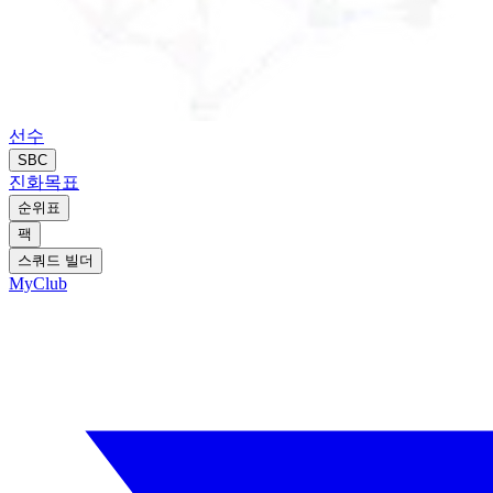
선수
SBC
진화
목표
순위표
팩
스쿼드 빌더
MyClub