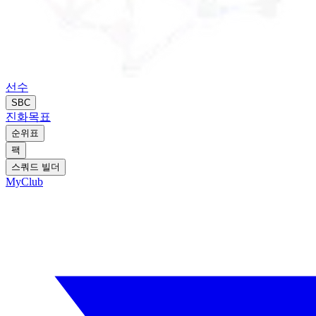
선수
SBC
진화
목표
순위표
팩
스쿼드 빌더
MyClub