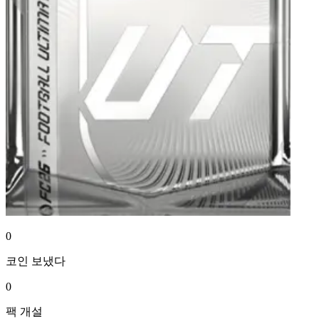
0
코인
보냈다
0
팩
개설