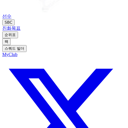
선수
SBC
진화
목표
순위표
팩
스쿼드 빌더
MyClub