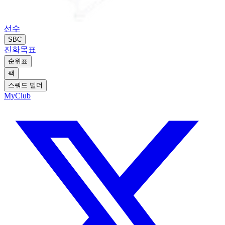
선수
SBC
진화
목표
순위표
팩
스쿼드 빌더
MyClub