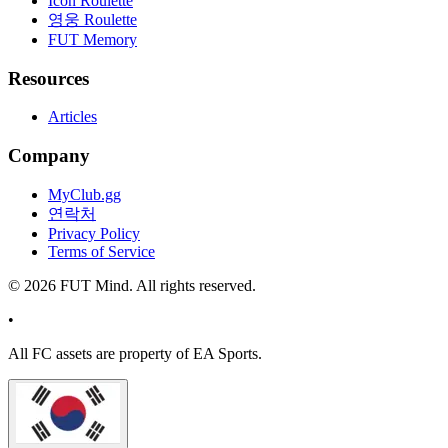
Icon Roulette
영웅 Roulette
FUT Memory
Resources
Articles
Company
MyClub.gg
연락처
Privacy Policy
Terms of Service
©
2026
FUT Mind. All rights reserved.
•
All
FC
assets are property of EA Sports.