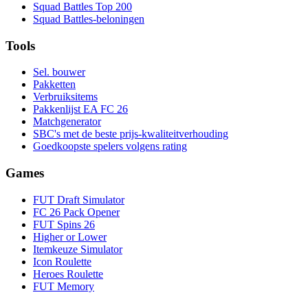
Squad Battles Top 200
Squad Battles-beloningen
Tools
Sel. bouwer
Pakketten
Verbruiksitems
Pakkenlijst EA FC 26
Matchgenerator
SBC's met de beste prijs-kwaliteitverhouding
Goedkoopste spelers volgens rating
Games
FUT Draft Simulator
FC 26 Pack Opener
FUT Spins 26
Higher or Lower
Itemkeuze Simulator
Icon Roulette
Heroes Roulette
FUT Memory