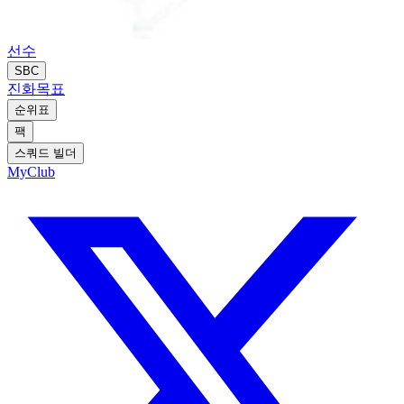
선수
SBC
진화
목표
순위표
팩
스쿼드 빌더
MyClub