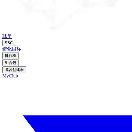
球员
SBC
进化
目标
排行榜
组合包
阵容创建器
MyClub