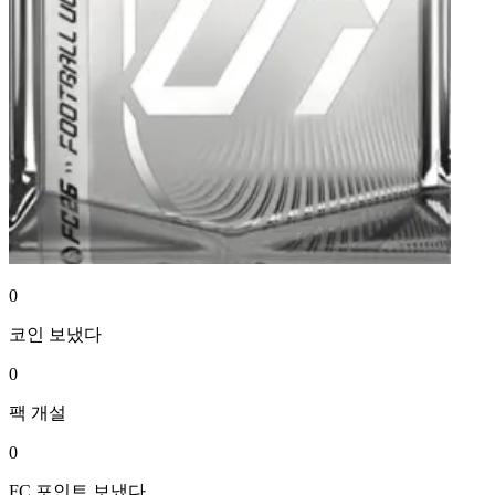
0
코인
보냈다
0
팩
개설
0
FC 포인트
보냈다