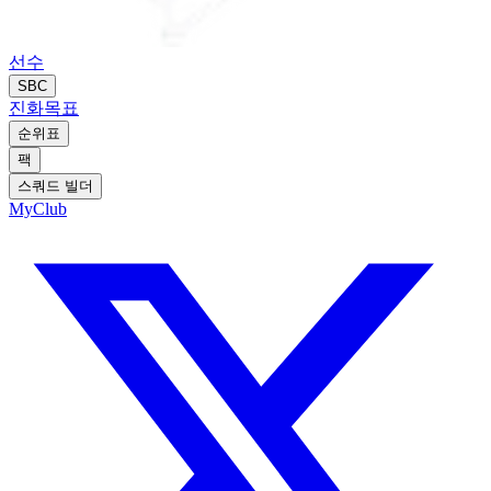
선수
SBC
진화
목표
순위표
팩
스쿼드 빌더
MyClub