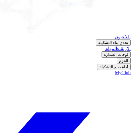
اللاعبون
تحدي بناء التشكيلة
الارتقاء
المهام
لوحات الصدارة
الحزم
أداة صنع التشكيلة
MyClub