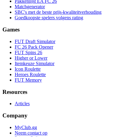
Pakkenlijst EA FC 26
Matchgenerator
SBC's met de beste prijs-kwaliteitverhouding
Goedkoopste spelers volgens rating
Games
FUT Draft Simulator
FC 26 Pack Opener
FUT Spins 26
Higher or Lower
Itemkeuze Simulator
Icon Roulette
Heroes Roulette
FUT Memory
Resources
Articles
Company
MyClub.gg
Neem contact op