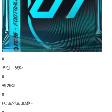
0
코인
보냈다
0
팩
개설
0
FC 포인트
보냈다