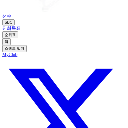
선수
SBC
진화
목표
순위표
팩
스쿼드 빌더
MyClub