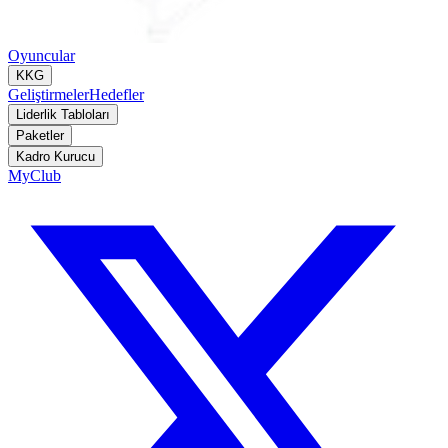
Oyuncular
KKG
Geliştirmeler
Hedefler
Liderlik Tabloları
Paketler
Kadro Kurucu
MyClub