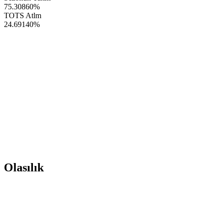
75.30860
%
TOTS Atlm
24.69140
%
Olasılık