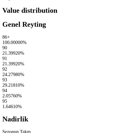
Value distribution
Genel Reyting
86+
100.00000
%
90
21.39920
%
91
21.39920
%
92
24.27980
%
93
29.21810
%
94
2.05760
%
95
1.64610
%
Nadirlik
Sezonun Takm