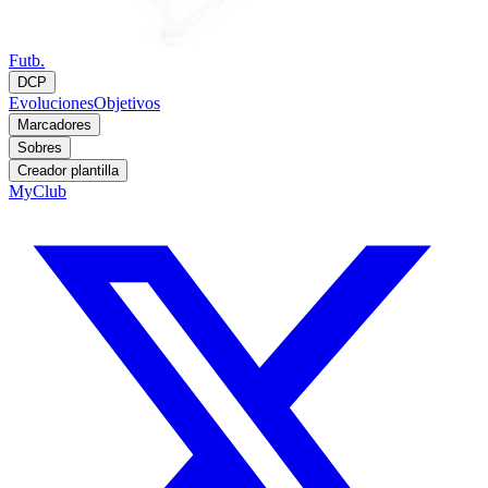
Futb.
DCP
Evoluciones
Objetivos
Marcadores
Sobres
Creador plantilla
MyClub