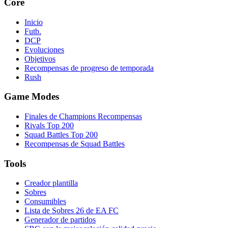
Core
Inicio
Futb.
DCP
Evoluciones
Objetivos
Recompensas de progreso de temporada
Rush
Game Modes
Finales de Champions Recompensas
Rivals Top 200
Squad Battles Top 200
Recompensas de Squad Battles
Tools
Creador plantilla
Sobres
Consumibles
Lista de Sobres 26 de EA FC
Generador de partidos