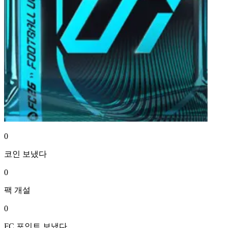
0
코인
보냈다
0
팩
개설
0
FC 포인트
보냈다