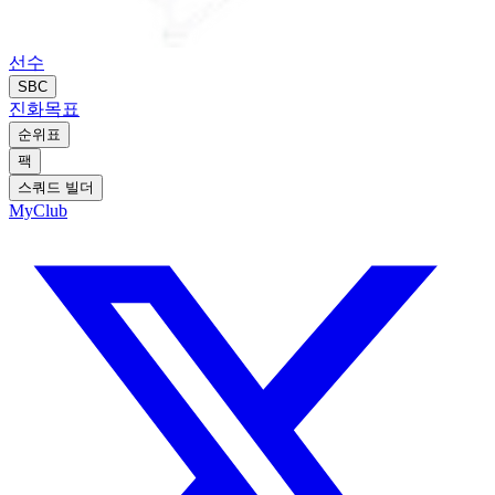
선수
SBC
진화
목표
순위표
팩
스쿼드 빌더
MyClub