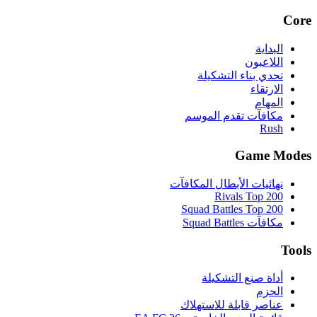
Core
البداية
اللاعبون
تحدي بناء التشكيلة
الارتقاء
المهام
مكافآت تقدم الموسم
Rush
Game Modes
نهائيات الأبطال المكافآت
Rivals Top 200
Squad Battles Top 200
مكافآت Squad Battles
Tools
أداة صنع التشكيلة
الحزم
عناصر قابلة للاستهلاك