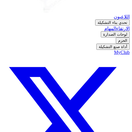
اللاعبون
تحدي بناء التشكيلة
الارتقاء
المهام
لوحات الصدارة
الحزم
أداة صنع التشكيلة
MyClub