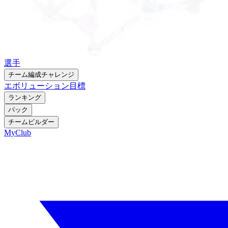
選手
チーム編成チャレンジ
エボリューション
目標
ランキング
パック
チームビルダー
MyClub