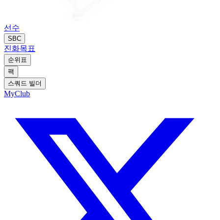
선수
SBC
진화
목표
순위표
팩
스쿼드 빌더
MyClub