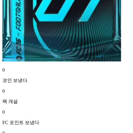
0
코인
보냈다
0
팩
개설
0
FC 포인트
보냈다