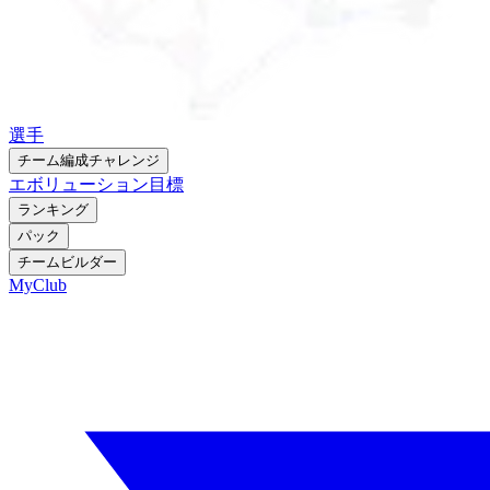
選手
チーム編成チャレンジ
エボリューション
目標
ランキング
パック
チームビルダー
MyClub