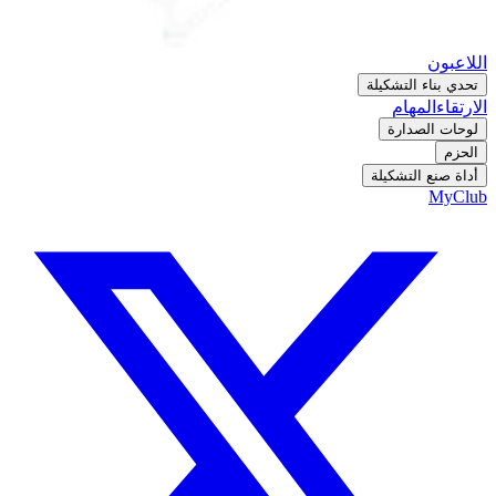
اللاعبون
تحدي بناء التشكيلة
الارتقاء
المهام
لوحات الصدارة
الحزم
أداة صنع التشكيلة
MyClub