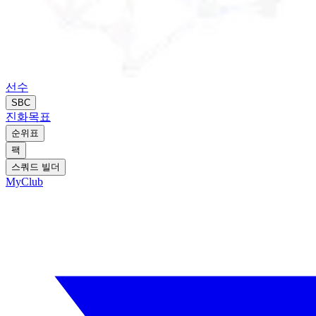
선수
SBC
진화
목표
순위표
팩
스쿼드 빌더
MyClub