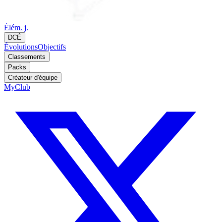
Élém. j.
DCÉ
Évolutions
Objectifs
Classements
Packs
Créateur d'équipe
MyClub