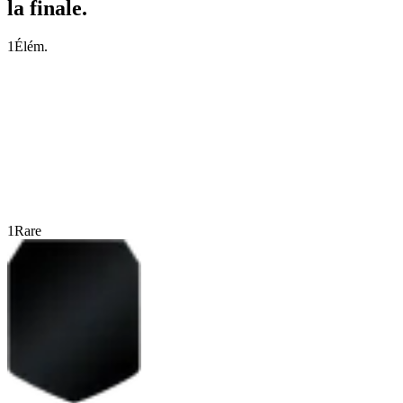
la finale.
1
Élém.
1
Rare