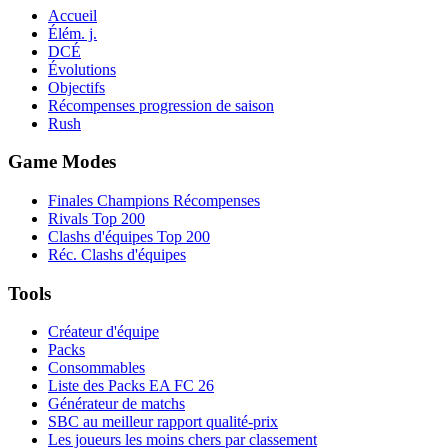
Accueil
Élém. j.
DCÉ
Évolutions
Objectifs
Récompenses progression de saison
Rush
Game Modes
Finales Champions Récompenses
Rivals Top 200
Clashs d'équipes Top 200
Réc. Clashs d'équipes
Tools
Créateur d'équipe
Packs
Consommables
Liste des Packs EA FC 26
Générateur de matchs
SBC au meilleur rapport qualité-prix
Les joueurs les moins chers par classement