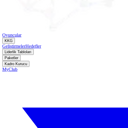
Oyuncular
KKG
Geliştirmeler
Hedefler
Liderlik Tabloları
Paketler
Kadro Kurucu
MyClub