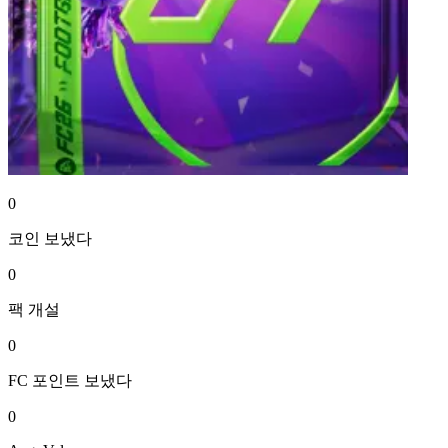
0
코인
보냈다
0
팩
개설
0
FC 포인트
보냈다
0