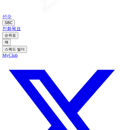
선수
SBC
진화
목표
순위표
팩
스쿼드 빌더
MyClub