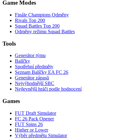
Game Modes
Finále Champions Odměny
Rivals Top 200
Squad Battles Top 200
Odměny režimu Squad Battles
Tools
Generátor týmu
Balíčky
Spotřební předměty
Seznam Balíčky EA FC 26
Generátor zápasů
Nejvýhodnější SBC
Nejlevnější hráči podle hodnocení
Games
FUT Draft Simulator
FC 26 Pack Opener
FUT Spins 26
Higher or Lower
Výběr předmětu Simulator