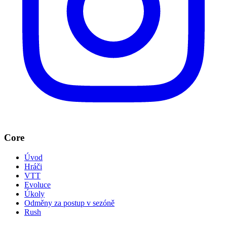
Core
Úvod
Hráči
VTT
Evoluce
Úkoly
Odměny za postup v sezóně
Rush