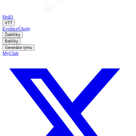
Hráči
VTT
Evoluce
Úkoly
Žebříčky
Balíčky
Generátor týmu
MyClub