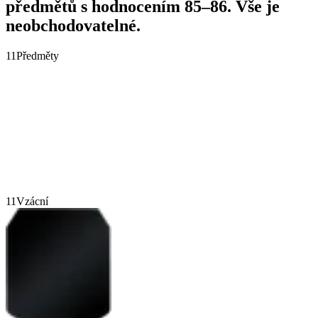
předmětů s hodnocením 85–86. Vše je
neobchodovatelné.
11
Předměty
11
Vzácní