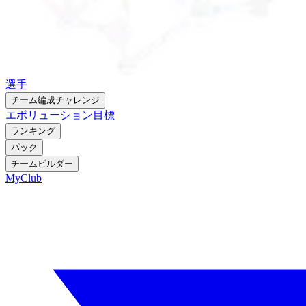
選手
チーム編成チャレンジ
エボリューション
目標
ランキング
パック
チームビルダー
MyClub