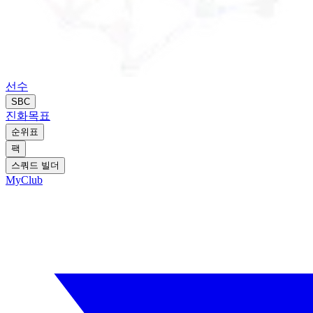
선수
SBC
진화
목표
순위표
팩
스쿼드 빌더
MyClub