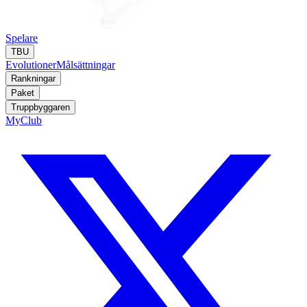
Spelare
TBU
Evolutioner
Målsättningar
Rankningar
Paket
Truppbyggaren
MyClub