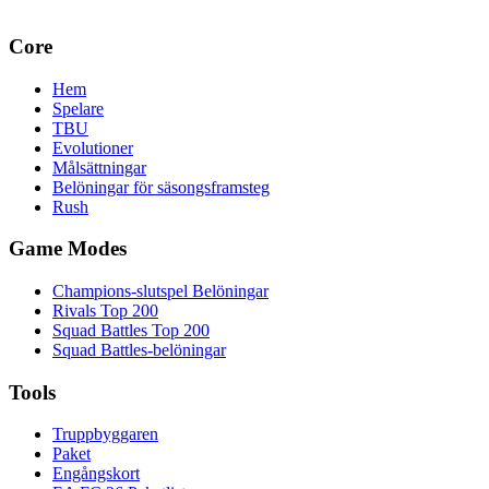
Core
Hem
Spelare
TBU
Evolutioner
Målsättningar
Belöningar för säsongsframsteg
Rush
Game Modes
Champions-slutspel Belöningar
Rivals Top 200
Squad Battles Top 200
Squad Battles-belöningar
Tools
Truppbyggaren
Paket
Engångskort