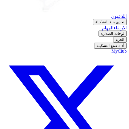
اللاعبون
تحدي بناء التشكيلة
الارتقاء
المهام
لوحات الصدارة
الحزم
أداة صنع التشكيلة
MyClub