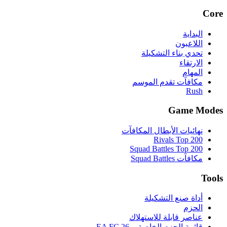
Core
البداية
اللاعبون
تحدي بناء التشكيلة
الارتقاء
المهام
مكافآت تقدم الموسم
Rush
Game Modes
نهائيات الأبطال المكافآت
Rivals Top 200
Squad Battles Top 200
مكافآت Squad Battles
Tools
أداة صنع التشكيلة
الحزم
عناصر قابلة للاستهلاك
قائمة الحزم الخاصة بـ EA FC 26