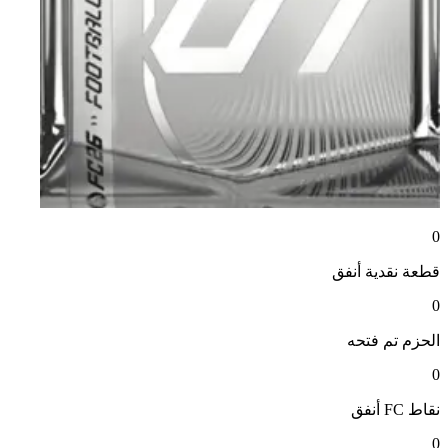
0
قطعة نقدية
أنفق
0
الحزم
تم فتحه
0
نقاط FC
أنفق
0