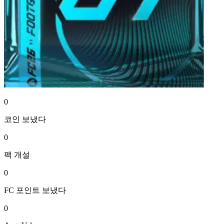
0
코인
보냈다
0
팩
개설
0
FC 포인트
보냈다
0