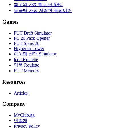
최고의 가치를 지닌 SBC
등급별 가장 저렴한 플레이어
Games
FUT Draft Simulator
FC 26 Pack Opener
FUT Spins 26
Higher or Lower
아이템 선택 Simulator
Icon Roulette
영웅 Roulette
FUT Memory
Resources
Articles
Company
MyClub.gg
연락처
Privacy Policy