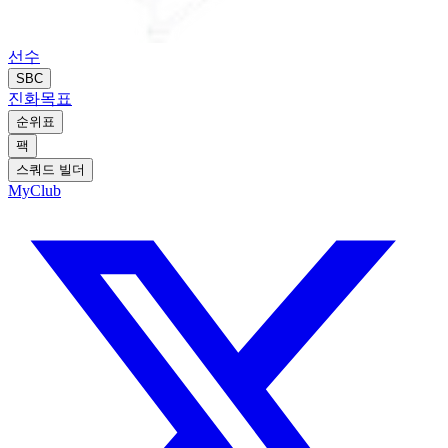
선수
SBC
진화
목표
순위표
팩
스쿼드 빌더
MyClub