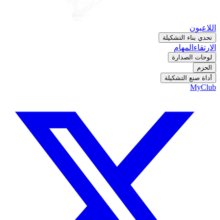
اللاعبون
تحدي بناء التشكيلة
الارتقاء
المهام
لوحات الصدارة
الحزم
أداة صنع التشكيلة
MyClub