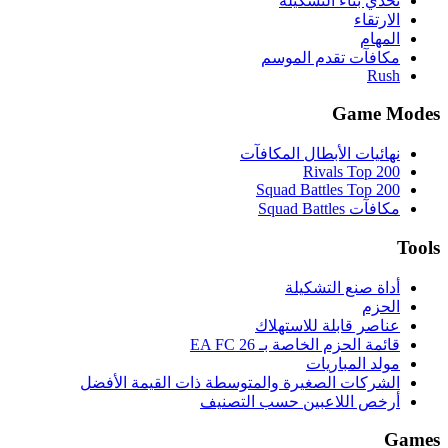
تحدي بناء التشكيلة
الارتقاء
المهام
مكافآت تقدم الموسم
Rush
Game Modes
نهائيات الأبطال المكافآت
Rivals Top 200
Squad Battles Top 200
مكافآت Squad Battles
Tools
أداة صنع التشكيلة
الحزم
عناصر قابلة للاستهلاك
قائمة الحزم الخاصة بـ EA FC 26
مولد المباريات
الشركات الصغيرة والمتوسطة ذات القيمة الأفضل
أرخص اللاعبين حسب التصنيف
Games