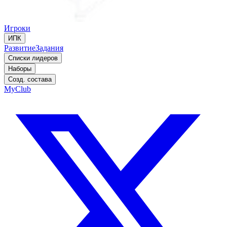
Игроки
ИПК
Развитие
Задания
Списки лидеров
Наборы
Созд. состава
MyClub