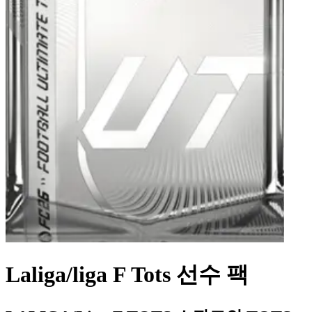
Laliga/liga F Tots 선수 팩