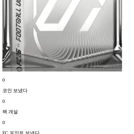
0
코인
보냈다
0
팩
개설
0
FC 포인트
보냈다