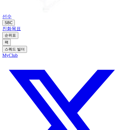
선수
SBC
진화
목표
순위표
팩
스쿼드 빌더
MyClub