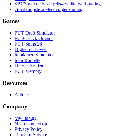
SBC's met de beste prijs-kwaliteitverhouding
Goedkoopste spelers volgens rating
Games
FUT Draft Simulator
FC 26 Pack Opener
FUT Spins 26
Higher or Lower
Itemkeuze Simulator
Icon Roulette
Heroes Roulette
FUT Memory
Resources
Articles
Company
MyClub.gg
Neem contact op
Privacy Policy
Terms of Service