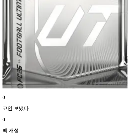
0
코인
보냈다
0
팩
개설