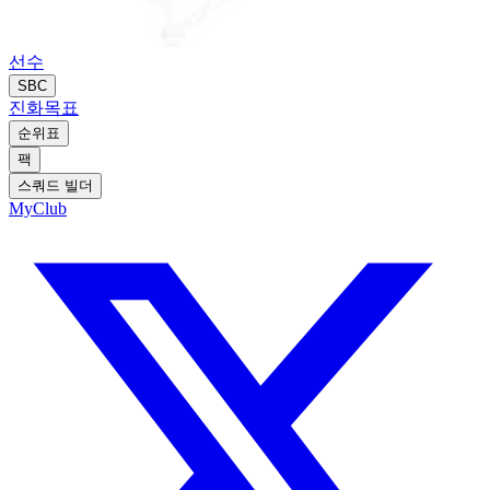
선수
SBC
진화
목표
순위표
팩
스쿼드 빌더
MyClub