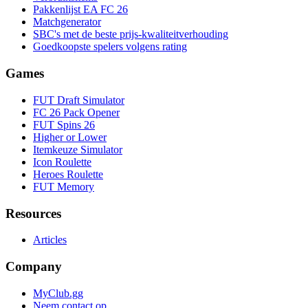
Pakkenlijst EA FC 26
Matchgenerator
SBC's met de beste prijs-kwaliteitverhouding
Goedkoopste spelers volgens rating
Games
FUT Draft Simulator
FC 26 Pack Opener
FUT Spins 26
Higher or Lower
Itemkeuze Simulator
Icon Roulette
Heroes Roulette
FUT Memory
Resources
Articles
Company
MyClub.gg
Neem contact op