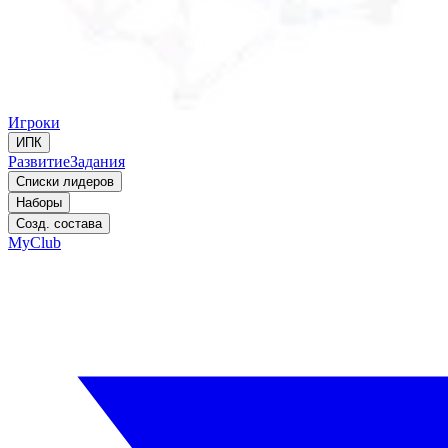
Игроки
ИПК
Развитие
Задания
Списки лидеров
Наборы
Созд. состава
MyClub