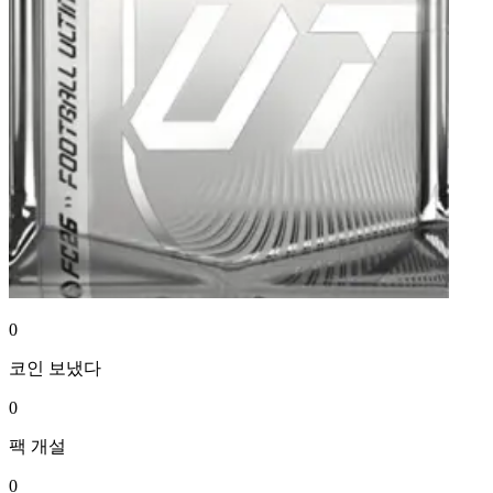
0
코인
보냈다
0
팩
개설
0