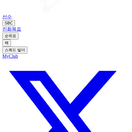
선수
SBC
진화
목표
순위표
팩
스쿼드 빌더
MyClub