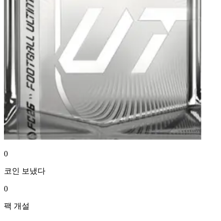
0
코인
보냈다
0
팩
개설