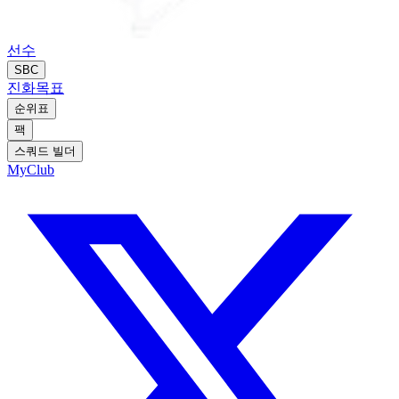
선수
SBC
진화
목표
순위표
팩
스쿼드 빌더
MyClub