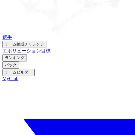
選手
チーム編成チャレンジ
エボリューション
目標
ランキング
パック
チームビルダー
MyClub