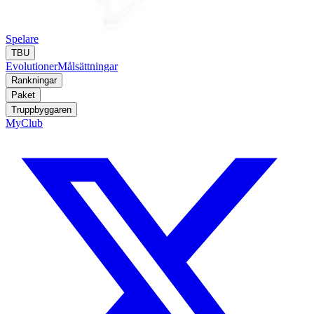
Spelare
TBU
Evolutioner
Målsättningar
Rankningar
Paket
Truppbyggaren
MyClub