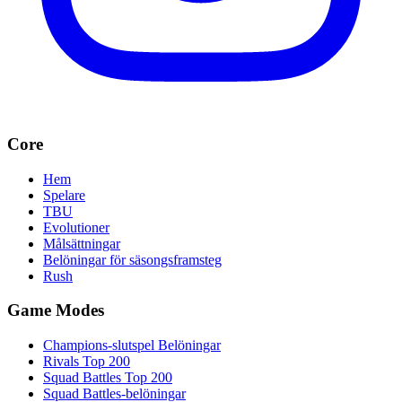
Core
Hem
Spelare
TBU
Evolutioner
Målsättningar
Belöningar för säsongsframsteg
Rush
Game Modes
Champions-slutspel Belöningar
Rivals Top 200
Squad Battles Top 200
Squad Battles-belöningar