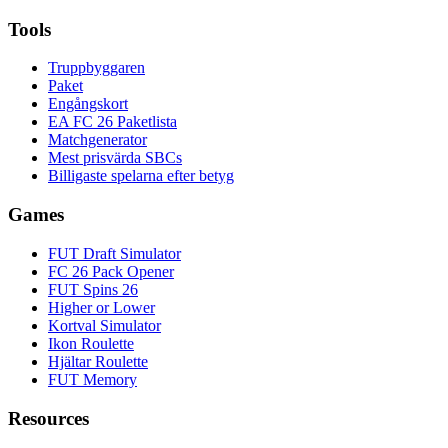
Tools
Truppbyggaren
Paket
Engångskort
EA FC 26 Paketlista
Matchgenerator
Mest prisvärda SBCs
Billigaste spelarna efter betyg
Games
FUT Draft Simulator
FC 26 Pack Opener
FUT Spins 26
Higher or Lower
Kortval Simulator
Ikon Roulette
Hjältar Roulette
FUT Memory
Resources