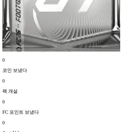
0
코인
보냈다
0
팩
개설
0
FC 포인트
보냈다
0