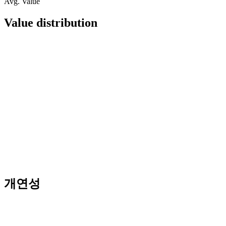
Avg. Value
Value distribution
개연성