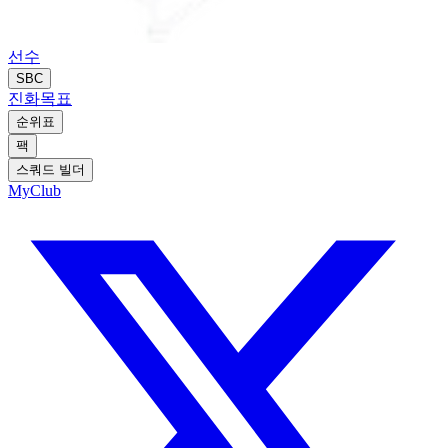
선수
SBC
진화
목표
순위표
팩
스쿼드 빌더
MyClub