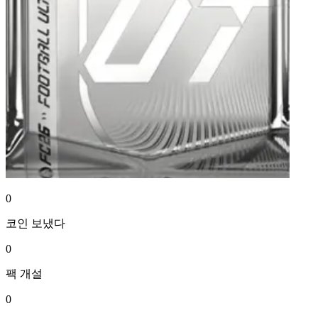
0
코인
보냈다
0
팩
개설
0