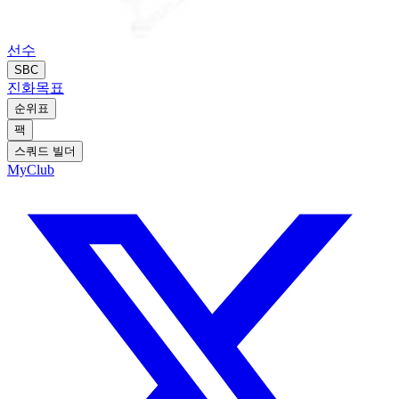
선수
SBC
진화
목표
순위표
팩
스쿼드 빌더
MyClub