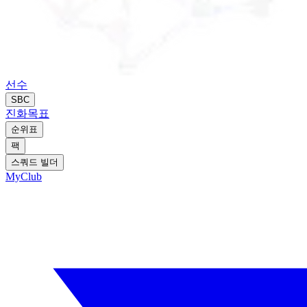
선수
SBC
진화
목표
순위표
팩
스쿼드 빌더
MyClub