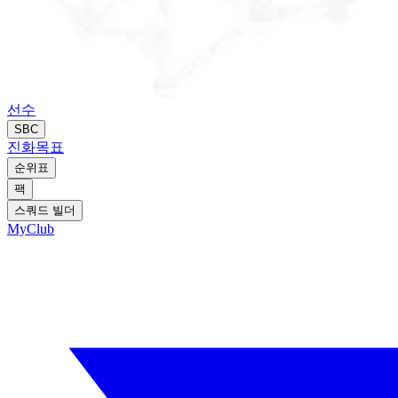
선수
SBC
진화
목표
순위표
팩
스쿼드 빌더
MyClub