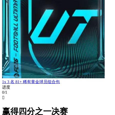
1x 3 名 81+ 稀有黄金球员组合包
进度
0/1

赢得四分之一决赛