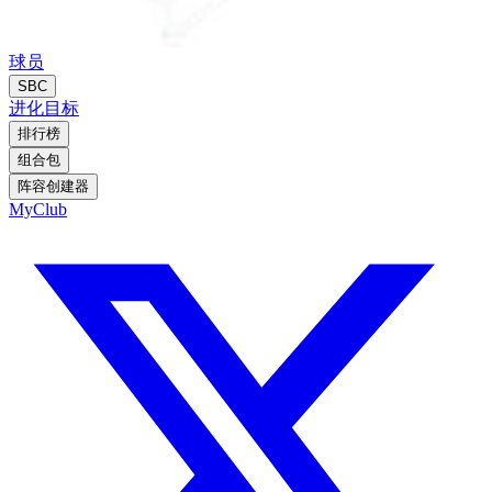
球员
SBC
进化
目标
排行榜
组合包
阵容创建器
MyClub