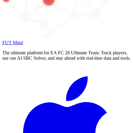
FUT Mind
The ultimate platform for EA FC
26
Ultimate Team. Track players,
use our AI SBC Solver, and stay ahead with real-time data and tools.