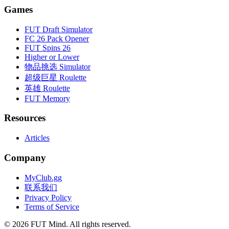
Games
FUT Draft Simulator
FC 26 Pack Opener
FUT Spins 26
Higher or Lower
物品挑选 Simulator
超级巨星 Roulette
英雄 Roulette
FUT Memory
Resources
Articles
Company
MyClub.gg
联系我们
Privacy Policy
Terms of Service
©
2026
FUT Mind. All rights reserved.