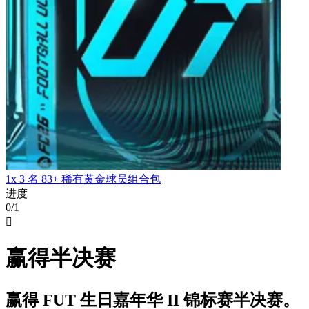
1x 3 名 83+ 稀有黄金球员组合包
进度
0/1

赢得半决赛
赢得 FUT 生日嘉年华 II 锦标赛半决赛。